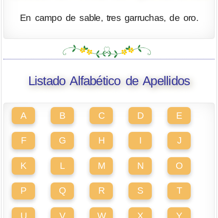
En campo de sable, tres garruchas, de oro.
Listado Alfabético de Apellidos
A
B
C
D
E
F
G
H
I
J
K
L
M
N
O
P
Q
R
S
T
U
V
W
X
Y