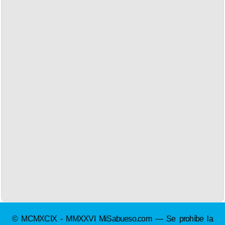
© MCMXCIX - MMXXVI MiSabueso.com — Se prohíbe la