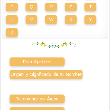
P
Q
R
S
T
U
V
W
X
Y
Z
Foro Apellidos
Origen y Significado de tu Nombre
Tu nombre en Árabe