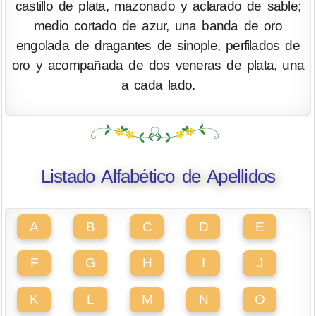
castillo de plata, mazonado y aclarado de sable;
medio cortado de azur, una banda de oro
engolada de dragantes de sinople, perfilados de
oro y acompañada de dos veneras de plata, una
a cada lado.
Listado Alfabético de Apellidos
A
B
C
D
E
F
G
H
I
J
K
L
M
N
O