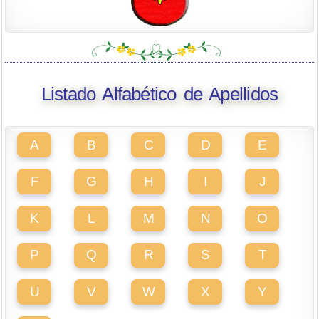
Listado Alfabético de Apellidos
A
B
C
D
E
F
G
H
I
J
K
L
M
N
O
P
Q
R
S
T
U
V
W
X
Y