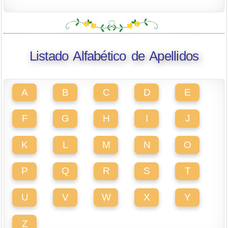
Listado Alfabético de Apellidos
A
B
C
D
E
F
G
H
I
J
K
L
M
N
O
P
Q
R
S
T
U
V
W
X
Y
Z