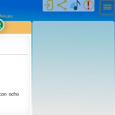
Men
ú
Apellido
 con ocho