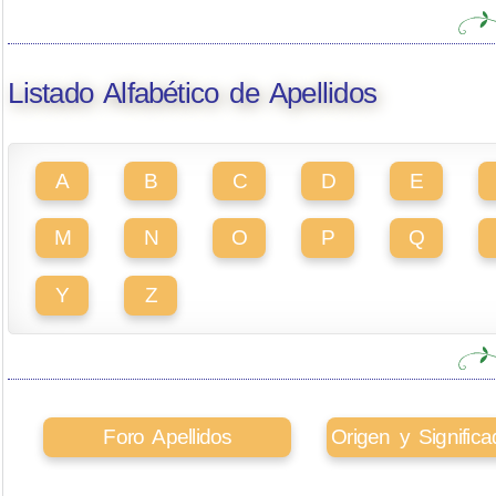
Listado Alfabético de Apellidos
A
B
C
D
E
M
N
O
P
Q
Y
Z
Foro Apellidos
Origen y Signifi