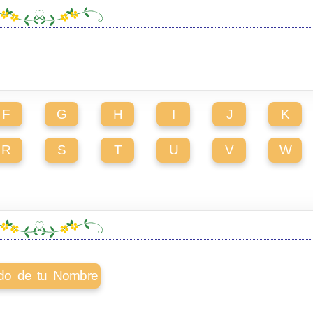
F
G
H
I
J
K
R
S
T
U
V
W
cado de tu Nombre