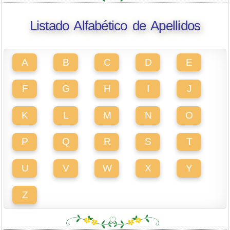
Listado Alfabético de Apellidos
A
B
C
D
E
F
G
H
I
J
K
L
M
N
O
P
Q
R
S
T
U
V
W
X
Y
Z