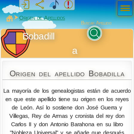
Men
ú
MiSabueso
Origen de Apellidos
Buscar Apellido
Bobadill
a
Origen del apellido Bobadilla
La mayoría de los genealogistas están de acuerdo
en que este apellido tiene su origen en los reyes
de León. Así lo sostiene don José Guerra y
Villegas, Rey de Armas y cronista del rey don
Carlos II y don Antonio Barahona en su libro
"Nobleza Universal" y se añade que después