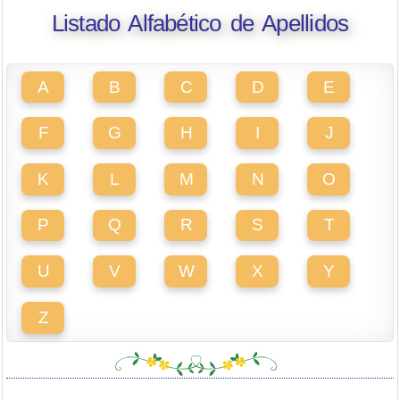
Listado Alfabético de Apellidos
A
B
C
D
E
F
G
H
I
J
K
L
M
N
O
P
Q
R
S
T
U
V
W
X
Y
Z