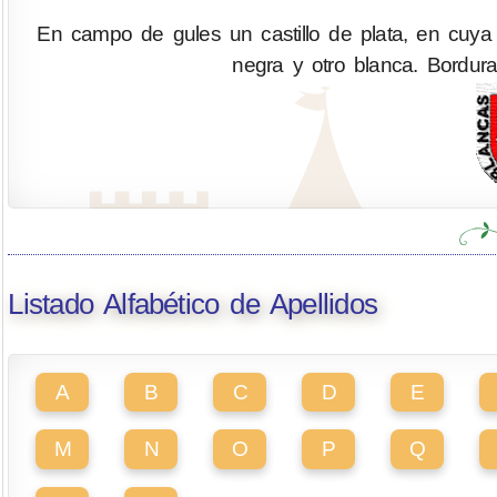
En campo de gules un castillo de plata, en cuya
negra y otro blanca. Bordur
Listado Alfabético de Apellidos
A
B
C
D
E
M
N
O
P
Q