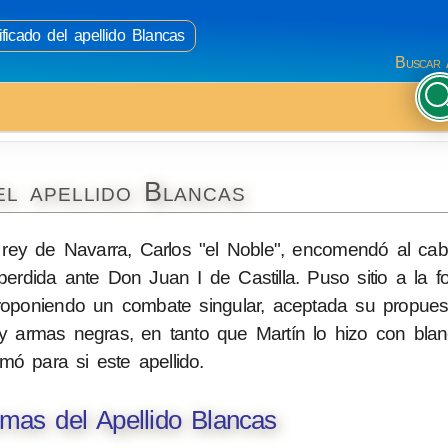
ficado del apellido Blancas
Buscar 
el apellido Blancas
 rey de Navarra, Carlos "el Noble", encomendó al caba
rdida ante Don Juan I de Castilla. Puso sitio a la fo
ón proponiendo un combate singular, aceptada su propues
a y armas negras, en tanto que Martín lo hizo con bla
omó para si este apellido.
mas del Apellido Blancas