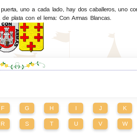
 puerta, uno a cada lado, hay dos caballeros, uno c
a de plata con el lema: Con Armas Blancas.
F
G
H
I
J
K
R
S
T
U
V
W