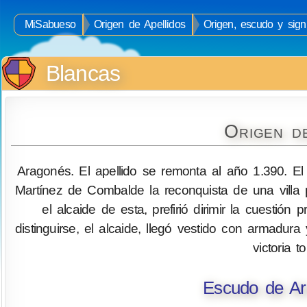
MiSabueso
Origen de Apellidos
Origen, escudo y signi
Blancas
Origen d
Aragonés. El apellido se remonta al año 1.390. El
Martínez de Combalde la reconquista de una villa pe
el alcaide de esta, prefirió dirimir la cuesti
distinguirse, el alcaide, llegó vestido con armadur
victoria t
Escudo de Ar