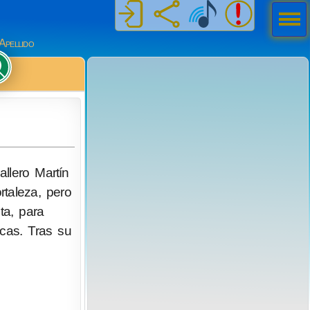
Men
ú
Apellido
llero Martín
rtaleza, pero
ta, para
ncas. Tras su