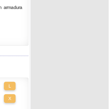
on armadura
L
X