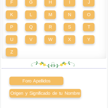
F
G
H
I
J
K
L
M
N
O
P
Q
R
S
T
U
V
W
X
Y
Z
Foro Apellidos
Origen y Significado de tu Nombre