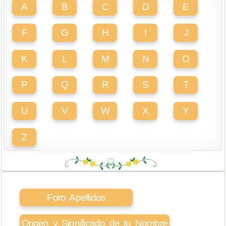
A
B
C
D
E
F
G
H
I
J
K
L
M
N
O
P
Q
R
S
T
U
V
W
X
Y
Z
Foro Apellidos
Origen y Significado de tu Nombre