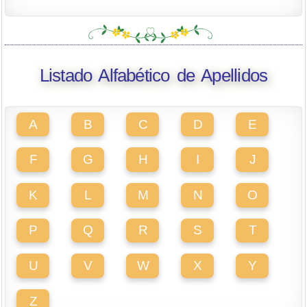
Listado Alfabético de Apellidos
A
B
C
D
E
F
G
H
I
J
K
L
M
N
O
P
Q
R
S
T
U
V
W
X
Y
Z