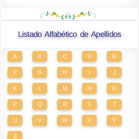
Listado Alfabético de Apellidos
A
B
C
D
E
F
G
H
I
J
K
L
M
N
O
P
Q
R
S
T
U
V
W
X
Y
Z