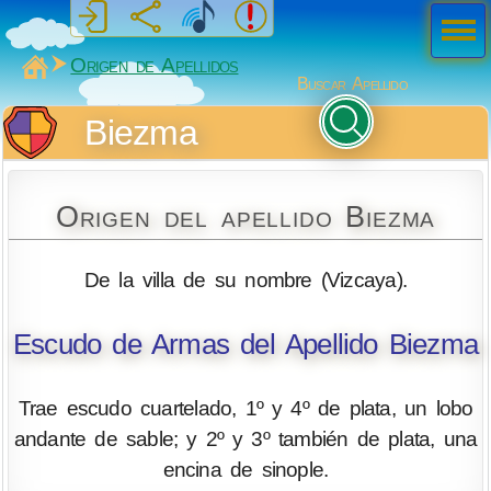
Men
ú
MiSabueso
Origen de Apellidos
Buscar Apellido
Biezma
Origen del apellido Biezma
De la villa de su nombre (Vizcaya).
Escudo de Armas del Apellido Biezma
Trae escudo cuartelado, 1º y 4º de plata, un lobo
andante de sable; y 2º y 3º también de plata, una
encina de sinople.