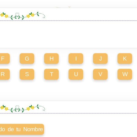
F
G
H
I
J
K
R
S
T
U
V
W
cado de tu Nombre