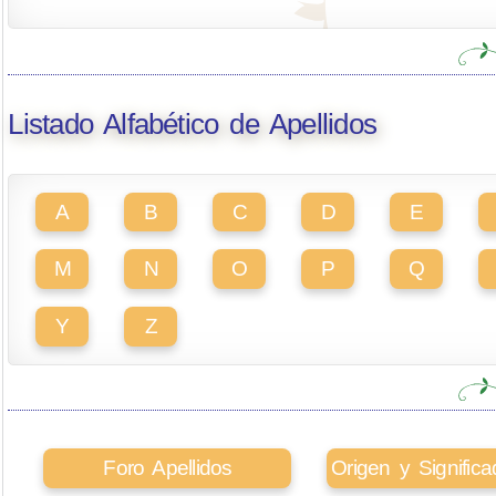
Listado Alfabético de Apellidos
A
B
C
D
E
M
N
O
P
Q
Y
Z
Foro Apellidos
Origen y Signifi