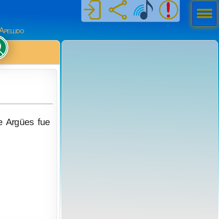
Men
ú
Apellido
e Argües fue