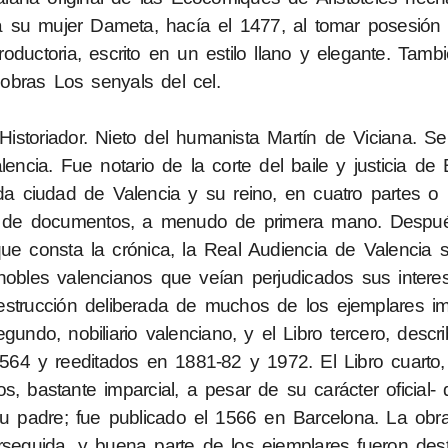
 a su mujer Dameta, hacía el 1477, al tomar posesión
oductoria, escrito en un estilo llano y elegante. Tambi
 obras Los senyals del cel.
Historiador. Nieto del humanista Martín de Viciana. S
ncia. Fue notario de la corte del baile y justicia de 
ada ciudad de Valencia y su reino, en cuatro partes o l
a de documentos, a menudo de primera mano. Despué
ue consta la crónica, la Real Audiencia de Valencia 
nobles valencianos que veían perjudicados sus intere
 destrucción deliberada de muchos de los ejemplares i
gundo, nobiliario valenciano, y el Libro tercero, descri
1564 y reeditados en 1881-82 y 1972. El Libro cuarto,
s, bastante imparcial, a pesar de su carácter oficial- 
u padre; fue publicado el 1566 en Barcelona. La obra
rseguida, y buena parte de los ejemplares fueron dest