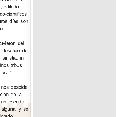
, editado
-científicos
tros días son
ol.
uvieron del
o describe del
inistra, in
inos tribus
us...”
a nos despide
ción de la
a un escudo
 alguna, y se
dorado,