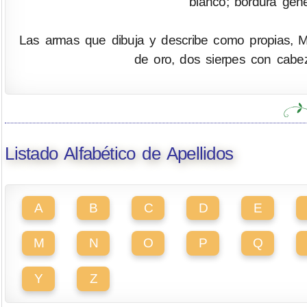
blanco; bordura gene
Las armas que dibuja y describe como propias, Ma
de oro, dos sierpes con cabe
Listado Alfabético de Apellidos
A
B
C
D
E
M
N
O
P
Q
Y
Z