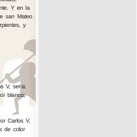
te. Y en la
 de san Mateo
pientes, y
s V, sería:
or blanco;
or Carlos V,
s de color