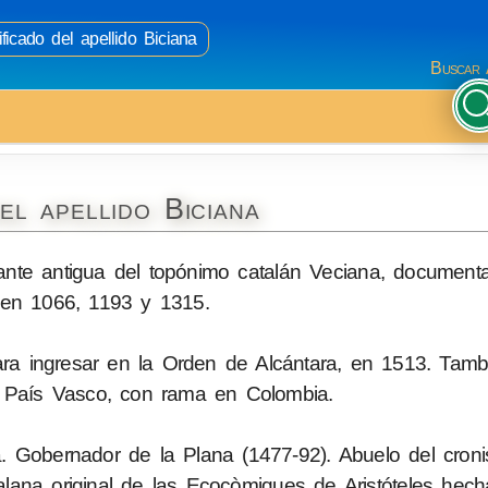
ficado del apellido Biciana
Buscar 
el apellido Biciana
riante antigua del topónimo catalán Veciana, documen
 en 1066, 1193 y 1315.
ara ingresar en la Orden de Alcántara, en 1513. Tamb
el País Vasco, con rama en Colombia.
. Gobernador de la Plana (1477-92). Abuelo del croni
lana original de las Ecocòmiques de Aristóteles hecha