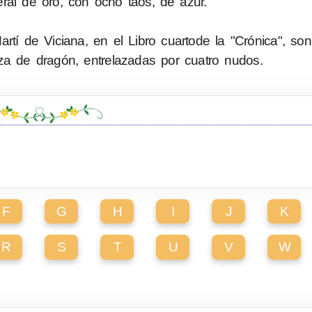
ral de oro, con ocho taos, de azur.
rtí de Viciana, en el Libro cuartode la "Crónica", s
za de dragón, entrelazadas por cuatro nudos.
F
G
H
I
J
K
R
S
T
U
V
W