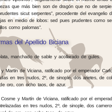
abezas que más bien son de dragón que no de serpien
 prudentes sicut serpentes”, procedente del evangelio
ejas en medio de lobos: sed pues prudentes como ser
illos como palomas”.
mas del Apellido Biciana
lata, manchado de sable y acollarado de gules.
 Martín de Viciana, ratificado por el emperador Carlo
adas en tres nudos, 2º, de sinople, dos arietes, de col
de oro, con ocho taos, de azur.
 Cosme y Martín de Viciana, ratificado por el emperad
ntrelazadas en tres nudos, 2º, de sinople, dos carnero