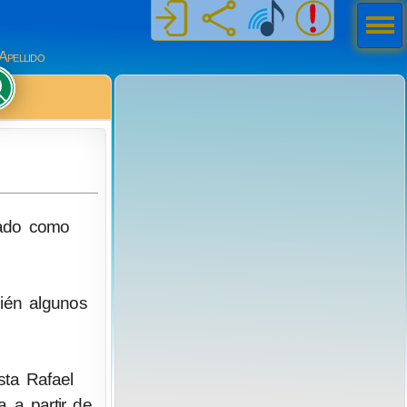
Men
ú
Apellido
tado como
ién algunos
sta Rafael
 a partir de