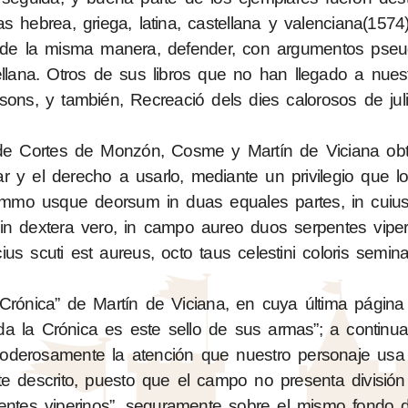
 hebrea, griega, latina, castellana y valenciana(1574)
 de la misma manera, defender, con argumentos pseudo
ellana. Otros de sus libros que no han llegado a nues
asons, y también, Recreació dels dies calorosos de juli
 de Cortes de Monzón, Cosme y Martín de Viciana obt
ar y el derecho a usarlo, mediante un privilegio que l
ummo usque deorsum in duas equales partes, in cuius s
; in dextera vero, in campo aureo duos serpentes viper
ius scuti est aureus, octo taus celestini coloris seminat
“Crónica” de Martín de Viciana, en cuya última págin
oda la Crónica es este sello de sus armas”; a continua
poderosamente la atención que nuestro personaje us
te descrito, puesto que el campo no presenta división
entes viperinos”, seguramente sobre el mismo fondo 