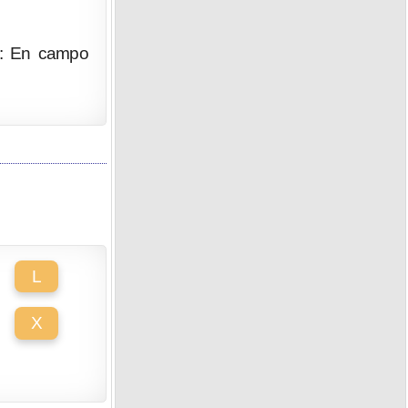
on: En campo
L
X