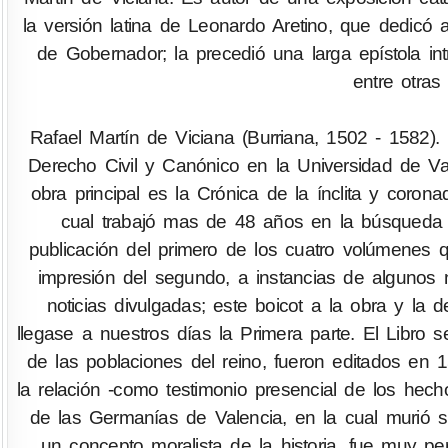
la versión latina de Leonardo Aretino, que dedicó
de Gobernador; la precedió una larga epístola intr
entre otras
Rafael Martín de Viciana (Burriana, 1502 - 1582). 
Derecho Civil y Canónico en la Universidad de Vale
obra principal es la Crónica de la ínclita y coron
cual trabajó mas de 48 años en la búsqued
publicación del primero de los cuatro volúmenes q
impresión del segundo, a instancias de algunos 
noticias divulgadas; este boicot a la obra y la
llegase a nuestros días la Primera parte. El Libro se
de las poblaciones del reino, fueron editados en 
la relación -como testimonio presencial de los hecho
de las Germanías de Valencia, en la cual murió s
un concepto moralista de la historia, fue muy pe