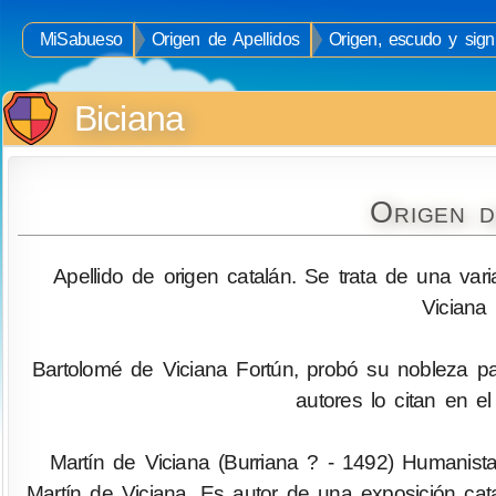
MiSabueso
Origen de Apellidos
Origen, escudo y signi
Biciana
Origen d
Apellido de origen catalán. Se trata de una va
Viciana
Bartolomé de Viciana Fortún, probó su nobleza p
autores lo citan en 
Martín de Viciana (Burriana ? - 1492) Humanista
Martín de Viciana. Es autor de una exposición cata