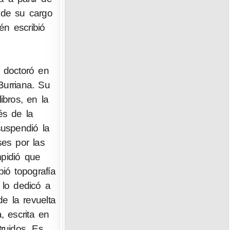
 de su cargo
én escribió
e doctoró en
Burriana. Su
ibros, en la
s de la
suspendió la
ses por las
mpidió que
bió topografía
 lo dedicó a
de la revuelta
, escrita en
ruidos. Es