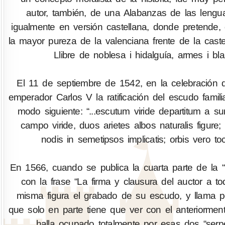
autor, también, de una Alabanzas de las lenguas
igualmente en versión castellana, donde pretende,
la mayor pureza de la valenciana frente de la cast
Llibre de noblesa i hidalguía, armes i bl
El 11 de septiembre de 1542, en la celebración
emperador Carlos V la ratificación del escudo famili
modo siguiente: “...escutum viride departitum a s
campo viride, duos arietes albos naturalis figure
nodis in semetipsos implicatis; orbis vero toc
En 1566, cuando se publica la cuarta parte de la 
con la frase “La firma y clausura del auctor a t
misma figura el grabado de su escudo, y llama 
que solo en parte tiene que ver con el anteriormen
halla ocupado totalmente por esas dos “serp