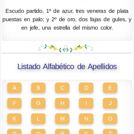
Escudo partido, 1º de azur, tres veneras de plata
puestas en palo; y 2º de oro, dos fajas de gules, y
en jefe, una estrella del mismo color.
Listado Alfabético de Apellidos
A
B
C
D
E
F
G
H
I
J
K
L
M
N
O
P
Q
R
S
T