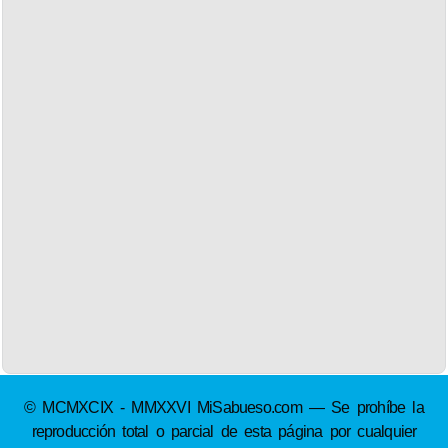
© MCMXCIX - MMXXVI MiSabueso.com — Se prohíbe la
reproducción total o parcial de esta página por cualquier