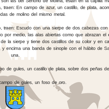
son las del Señorío de Molina, están en la capilla m
a, traen: En campo de azur, un castillo, de plata, a
das de molino del mismo metal.
o, traen: Escudo con una sierpe de dos cabezas con
do por medio, las alas abiertas como que abrazan el
de la sierpe y tiene dos castillos de su color y en 
ta, y encima una banda de sinople con el hábito de S
una.
o de gules, un castillo de plata, sobre dos peñas de
 campo de gules, un foso de oro.