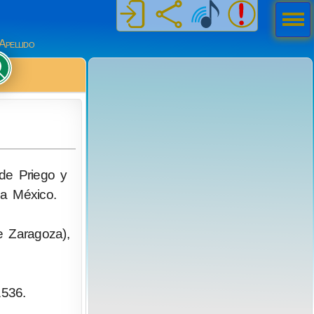
Men
ú
Apellido
 de Priego y
 a México.
 Zaragoza),
1536.