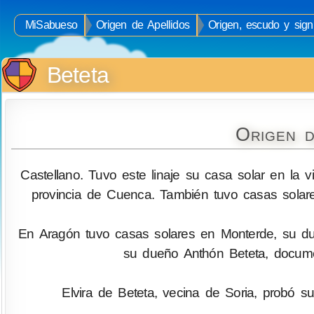
MiSabueso
Origen de Apellidos
Origen, escudo y signi
Beteta
Origen d
Castellano. Tuvo este linaje su casa solar en la v
provincia de Cuenca. También tuvo casas solar
En Aragón tuvo casas solares en Monterde, su d
su dueño Anthón Beteta, docum
Elvira de Beteta, vecina de Soria, probó su