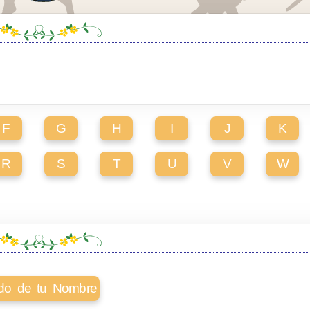
F
G
H
I
J
K
R
S
T
U
V
W
cado de tu Nombre