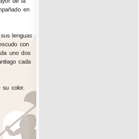
ayor de la
compañado en
 sus lenguas
 escudo con
cada uno dos
antiago cada
 su color.