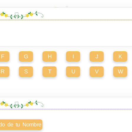
F
G
H
I
J
K
R
S
T
U
V
W
cado de tu Nombre