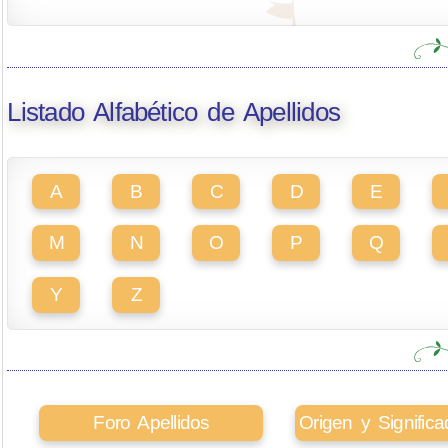
Listado Alfabético de Apellidos
A
B
C
D
E
M
N
O
P
Q
Y
Z
Foro Apellidos
Origen y Signifi