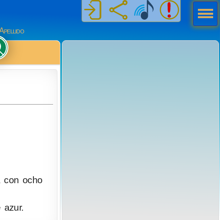
Men
ú
Apellido
a con ocho
 azur.