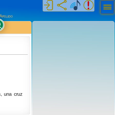
Men
ú
Apellido
s, una cruz