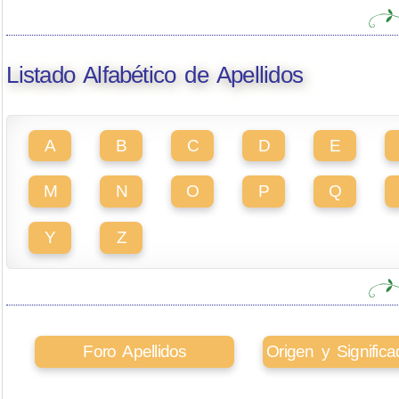
Listado Alfabético de Apellidos
A
B
C
D
E
M
N
O
P
Q
Y
Z
Foro Apellidos
Origen y Signifi