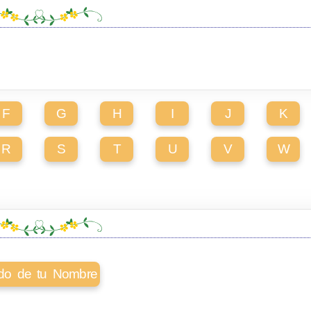
F
G
H
I
J
K
R
S
T
U
V
W
cado de tu Nombre