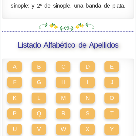
sinople; y 2º de sinople, una banda de plata.
Listado Alfabético de Apellidos
A
B
C
D
E
F
G
H
I
J
K
L
M
N
O
P
Q
R
S
T
U
V
W
X
Y