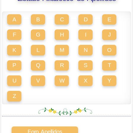
A
B
C
D
E
F
G
H
I
J
K
L
M
N
O
P
Q
R
S
T
U
V
W
X
Y
Z
Foro Apellidos