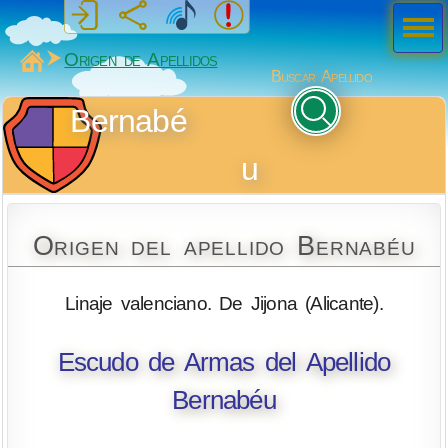
Men
ú
MiSabueso
Origen de Apellidos
Buscar Apellido
Bernabé
u
Origen del apellido Bernabéu
Linaje valenciano. De Jijona (Alicante).
Escudo de Armas del Apellido
Bernabéu