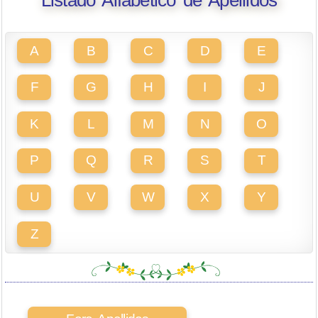
Listado Alfabético de Apellidos
A
B
C
D
E
F
G
H
I
J
K
L
M
N
O
P
Q
R
S
T
U
V
W
X
Y
Z