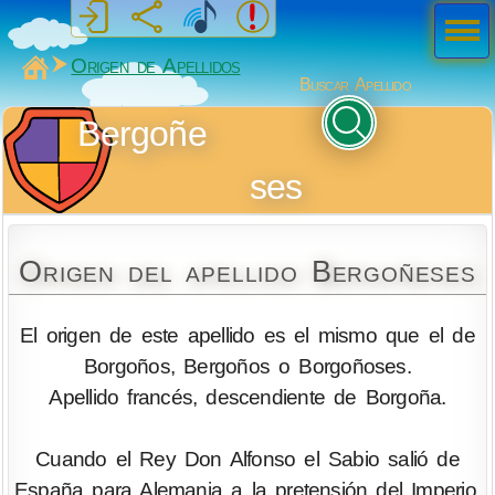
Men
ú
MiSabueso
Origen de Apellidos
Buscar Apellido
Bergoñe
ses
Origen del apellido Bergoñeses
El origen de este apellido es el mismo que el de
Borgoños, Bergoños o Borgoñoses.
Apellido francés, descendiente de Borgoña.
Cuando el Rey Don Alfonso el Sabio salió de
España para Alemania a la pretensión del Imperio,