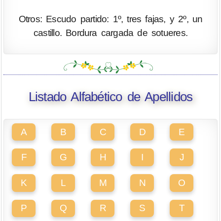
Otros: Escudo partido: 1º, tres fajas, y 2º, un
castillo. Bordura cargada de sotueres.
Listado Alfabético de Apellidos
A
B
C
D
E
F
G
H
I
J
K
L
M
N
O
P
Q
R
S
T