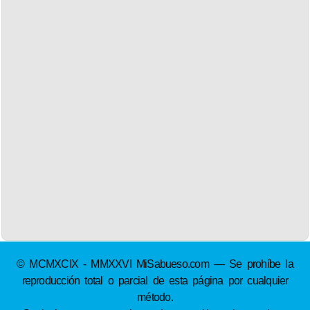
© MCMXCIX - MMXXVI MiSabueso.com — Se prohíbe la
reproducción total o parcial de esta página por cualquier
método.