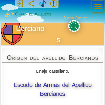
Men
ú
MiSabueso
Origen de Apellidos
Buscar Apellido
Berciano
s
Origen del apellido Bercianos
Linaje castellano.
Escudo de Armas del Apellido
Bercianos