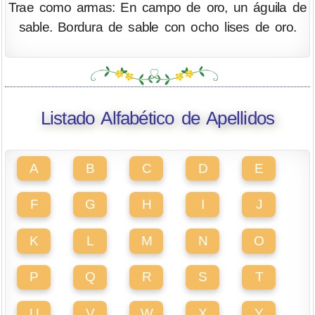
Trae como armas: En campo de oro, un águila de
sable. Bordura de sable con ocho lises de oro.
Listado Alfabético de Apellidos
A
B
C
D
E
F
G
H
I
J
K
L
M
N
O
P
Q
R
S
T
U
V
W
X
Y