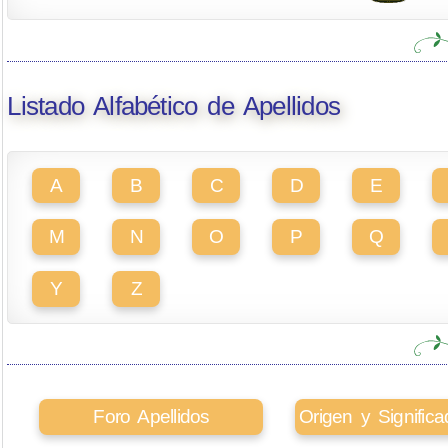
Listado Alfabético de Apellidos
A
B
C
D
E
M
N
O
P
Q
Y
Z
Foro Apellidos
Origen y Signifi