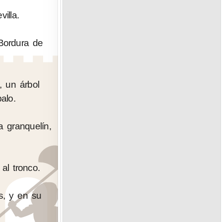
illa.
 Bordura de
, un árbol
alo.
 granquelín,
al tronco.
s, y en su