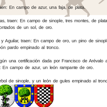
raen: En campo de azur, una faja, de plata.
s, traen: En campo de sinople, tres montes, de plat
ontados de un sol, de oro.
 y Aguilar, traen: En campo de oro, un pino de sinop
eón pardo empinado al tronco.
egún una certificación dada por Francisco de Arévalo 
e: En campo de azur, un león rampante de oro.
ol de sinople, y un león de gules empinado al tronc