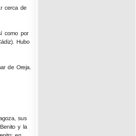
ar cerca de
sí como por
Cádiz). Hubo
ar de Oreja.
agoza, sus
Benito y la
nito; en