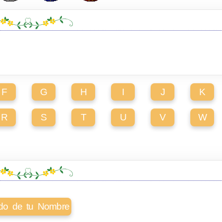
F
G
H
I
J
K
R
S
T
U
V
W
cado de tu Nombre