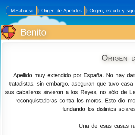
MiSabueso
Origen de Apellidos
Origen, escudo y signi
Benito
Origen d
Apellido muy extendido por España. No hay datos
tratadistas, sin embargo, aseguran que tuvo cas
sus caballeros sirvieron a los Reyes, no sólo de 
reconquistadoras contra los moros. Esto dio m
fundando los distintos solare
Una de esas casas rad