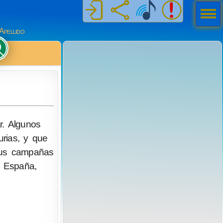
Men
ú
Apellido
r. Algunos
rias, y que
 sus campañas
e España,