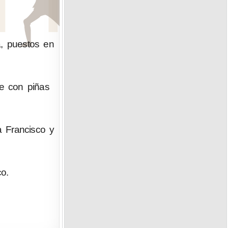
a, puestos en
le con piñas
a Francisco y
o.