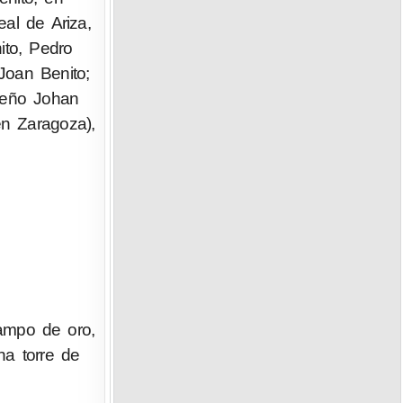
al de Ariza,
ito, Pedro
Joan Benito;
ueño Johan
en Zaragoza),
campo de oro,
na torre de