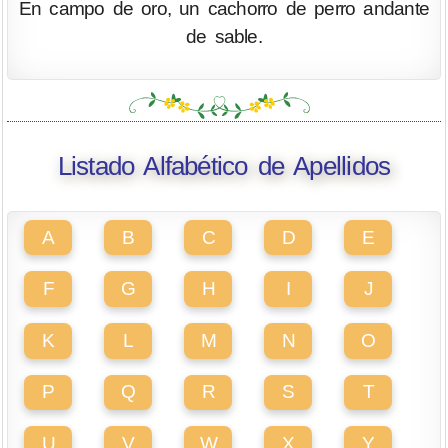
En campo de oro, un cachorro de perro andante
de sable.
Listado Alfabético de Apellidos
A
B
C
D
E
F
G
H
I
J
K
L
M
N
O
P
Q
R
S
T
U
V
W
X
Y