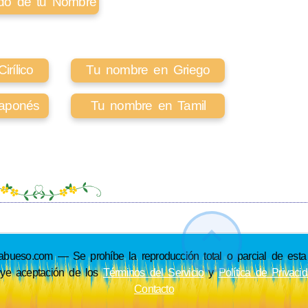
cado de tu Nombre
rílico
Tu nombre en Griego
aponés
Tu nombre en Tamil
so.com — Se prohíbe la reproducción total o parcial de esta p
uye aceptación de los
Términos del Servicio
y
Política de Privaci
Contacto