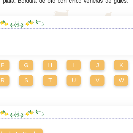
lata. Bordura de oro con cinco veneras de gules.
F
G
H
I
J
K
R
S
T
U
V
W