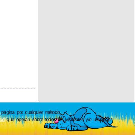
ágina por cualquier método.
dad
que operan sobre todos los visitantes y/o usuarios.