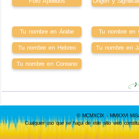
Foro Apellidos
Origen y Signifi
Tu nombre en Árabe
Tu nombre en Ci
Tu nombre en Hebreo
Tu nombre en J
Tu nombre en Coreano
© MCMXCIX - MMXXVI MiSabue
Cualquier uso que se haga de este sitio web constit