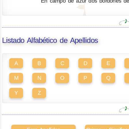
En campo de azur dos bordones de p
Listado Alfabético de Apellidos
A
B
C
D
E
M
N
O
P
Q
Y
Z