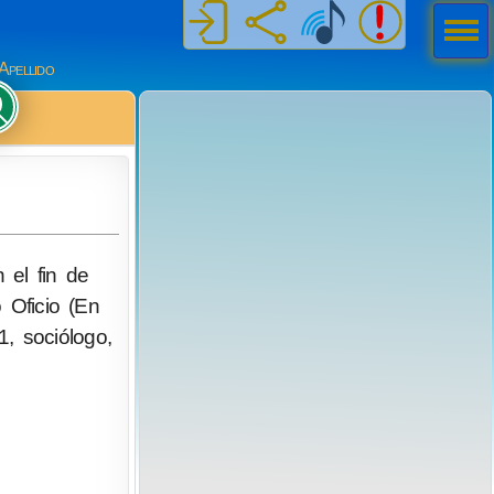
Men
ú
Apellido
 el fin de
 Oficio (En
, sociólogo,