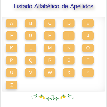
Listado Alfabético de Apellidos
A
B
C
D
E
F
G
H
I
J
K
L
M
N
O
P
Q
R
S
T
U
V
W
X
Y
Z