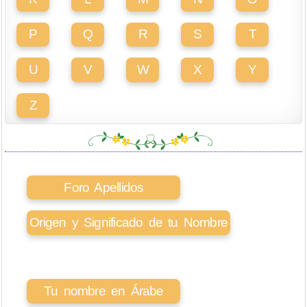
P
Q
R
S
T
U
V
W
X
Y
Z
Foro Apellidos
Origen y Significado de tu Nombre
Tu nombre en Árabe