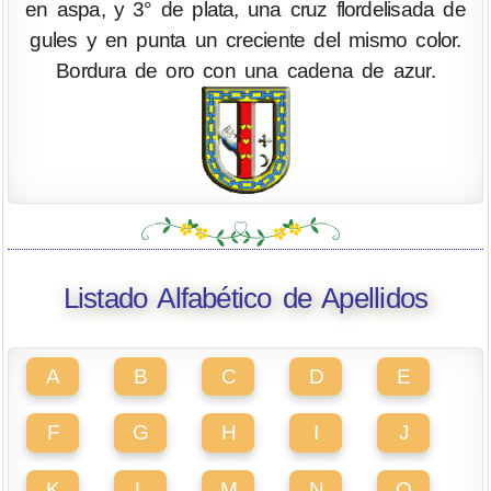
en aspa, y 3° de plata, una cruz flordelisada de
gules y en punta un creciente del mismo color.
Bordura de oro con una cadena de azur.
Listado Alfabético de Apellidos
A
B
C
D
E
F
G
H
I
J
K
L
M
N
O