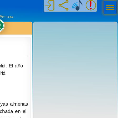
Men
ú
Apellido
lid. El año
id.
cuyas almenas
echada en el