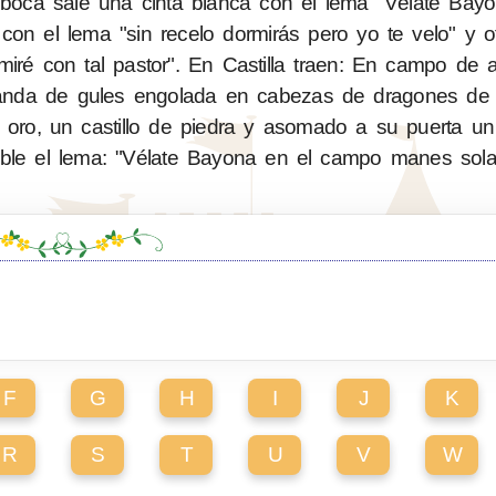
 boca sale una cinta blanca con el lema "Vélate Bay
n el lema "sin recelo dormirás pero yo te velo" y ot
iré con tal pastor". En Castilla traen: En campo de 
banda de gules engolada en cabezas de dragones de 
oro, un castillo de piedra y asomado a su puerta un
sable el lema: "Vélate Bayona en el campo manes sola
F
G
H
I
J
K
R
S
T
U
V
W