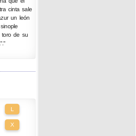
ona que el
ra cinta sale
azur un león
sinople
 toro de su
"."
L
X