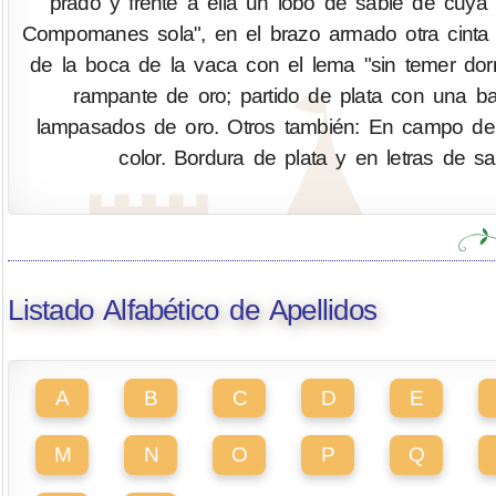
prado y frente a ella un lobo de sable de cuya
Compomanes sola", en el brazo armado otra cinta co
de la boca de la vaca con el lema "sin temer dorm
rampante de oro; partido de plata con una 
lampasados de oro. Otros también: En campo de 
color. Bordura de plata y en letras de 
Listado Alfabético de Apellidos
A
B
C
D
E
M
N
O
P
Q