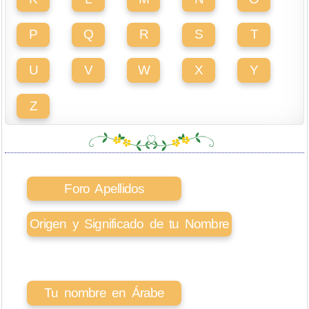
P
Q
R
S
T
U
V
W
X
Y
Z
Foro Apellidos
Origen y Significado de tu Nombre
Tu nombre en Árabe