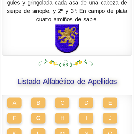
gules y gringolada cada asa de una cabeza de
sierpe de sinople, y 2º y 3º; En campo de plata
cuatro armiños de sable.
Listado Alfabético de Apellidos
A
B
C
D
E
F
G
H
I
J
K
L
M
N
O