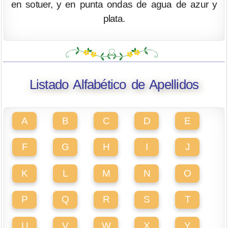
en sotuer, y en punta ondas de agua de azur y
plata.
Listado Alfabético de Apellidos
A
B
C
D
E
F
G
H
I
J
K
L
M
N
O
P
Q
R
S
T
U
V
W
X
Y