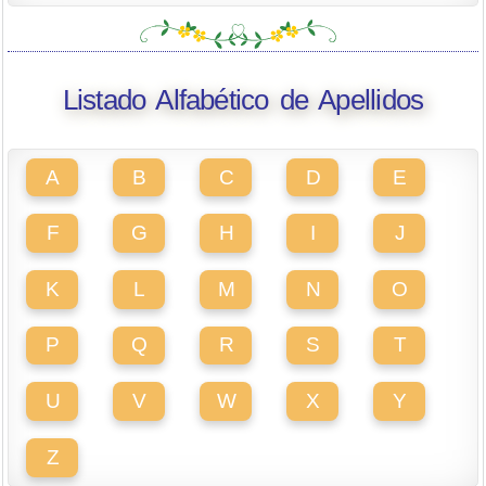
Listado Alfabético de Apellidos
A
B
C
D
E
F
G
H
I
J
K
L
M
N
O
P
Q
R
S
T
U
V
W
X
Y
Z