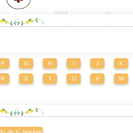
F
G
H
I
J
K
R
S
T
U
V
W
cado de tu Nombre