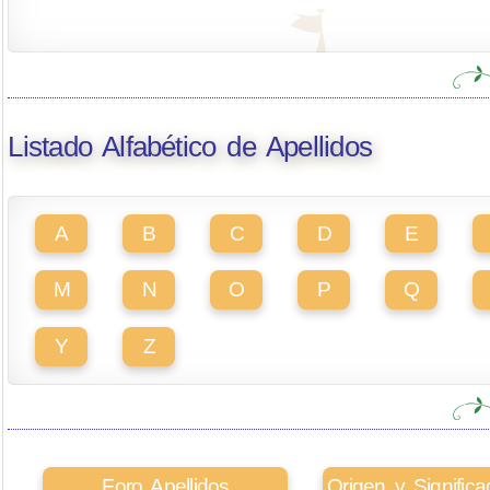
Listado Alfabético de Apellidos
A
B
C
D
E
M
N
O
P
Q
Y
Z
Foro Apellidos
Origen y Signifi