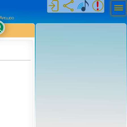
Men
ú
Apellido