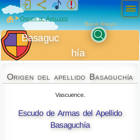
Men
ú
MiSabueso
Origen de Apellidos
Buscar Apellido
Basaguc
hía
Origen del apellido Basaguchía
Vascuence.
Escudo de Armas del Apellido
Basaguchía