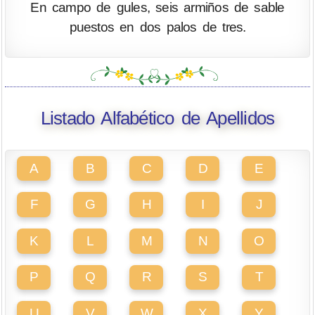
En campo de gules, seis armiños de sable
puestos en dos palos de tres.
Listado Alfabético de Apellidos
A
B
C
D
E
F
G
H
I
J
K
L
M
N
O
P
Q
R
S
T
U
V
W
X
Y