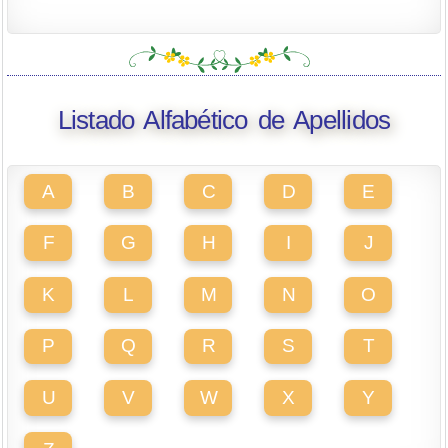
Listado Alfabético de Apellidos
A
B
C
D
E
F
G
H
I
J
K
L
M
N
O
P
Q
R
S
T
U
V
W
X
Y