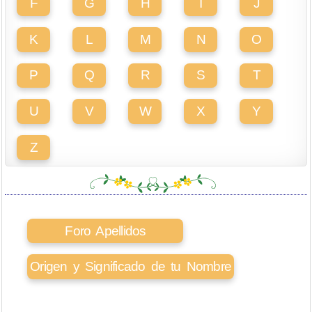
F
G
H
I
J
K
L
M
N
O
P
Q
R
S
T
U
V
W
X
Y
Z
Foro Apellidos
Origen y Significado de tu Nombre