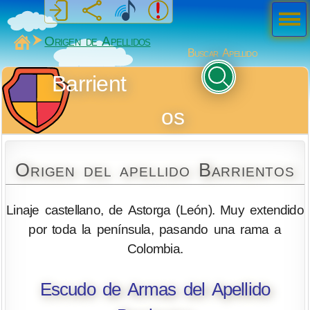
Men
ú
MiSabueso
Origen de Apellidos
Buscar Apellido
Barrient
os
Origen del apellido Barrientos
Linaje castellano, de Astorga (León). Muy extendido
por toda la península, pasando una rama a
Colombia.
Escudo de Armas del Apellido