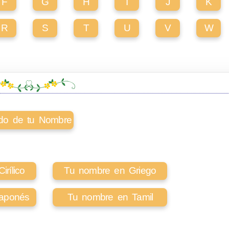
F
G
H
I
J
K
R
S
T
U
V
W
cado de tu Nombre
rílico
Tu nombre en Griego
aponés
Tu nombre en Tamil