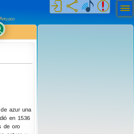
Men
ú
Apellido
o de azur una
edió en 1536
s de oro