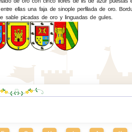
ado de oro con cinco flores de lis de azur puestas e
ntre ellas una faja de sinople perfilada de oro. Bord
e sable picadas de oro y linguadas de gules.