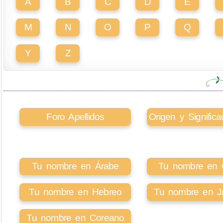
A
B
C
D
E
M
N
O
P
Q
Y
Z
Foro Apellidos
Origen y Signifi
Tu nombre en Árabe
Tu nombre en Ci
Tu nombre en Hebreo
Tu nombre en J
Tu nombre en Coreano