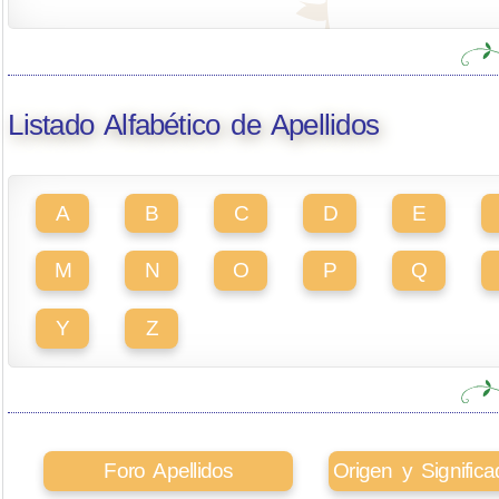
Listado Alfabético de Apellidos
A
B
C
D
E
M
N
O
P
Q
Y
Z
Foro Apellidos
Origen y Signifi