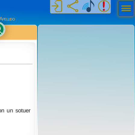
Men
ú
Apellido
on un sotuer