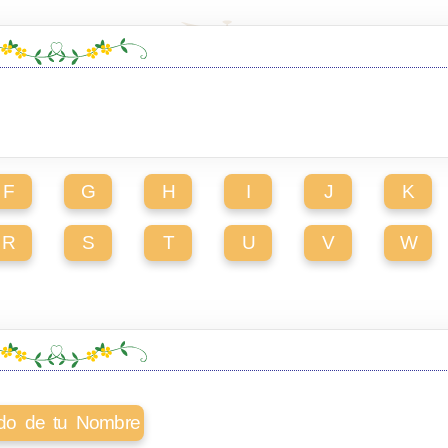
F
G
H
I
J
K
R
S
T
U
V
W
cado de tu Nombre