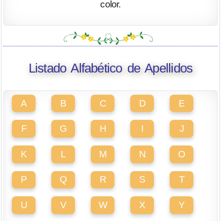
color.
Listado Alfabético de Apellidos
A
B
C
D
E
F
G
H
I
J
K
L
M
N
O
P
Q
R
S
T
U
V
W
X
Y