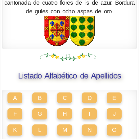
cantonada de cuatro flores de lis de azur. Bordura
de gules con ocho aspas de oro.
Listado Alfabético de Apellidos
A
B
C
D
E
F
G
H
I
J
K
L
M
N
O