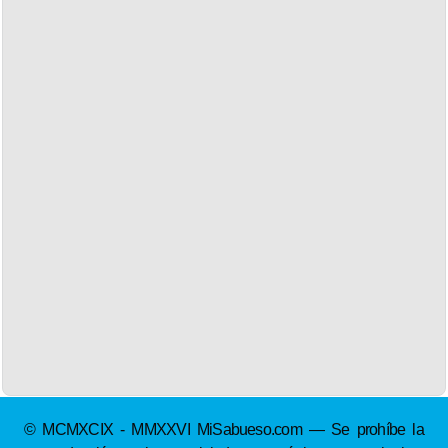
© MCMXCIX - MMXXVI MiSabueso.com — Se prohíbe la