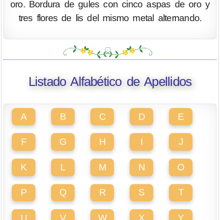
oro. Bordura de gules con cinco aspas de oro y
tres flores de lis del mismo metal alternando.
Listado Alfabético de Apellidos
A
B
C
D
E
F
G
H
I
J
K
L
M
N
O
P
Q
R
S
T
U
V
W
X
Y