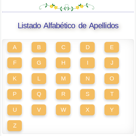
Listado Alfabético de Apellidos
A
B
C
D
E
F
G
H
I
J
K
L
M
N
O
P
Q
R
S
T
U
V
W
X
Y
Z