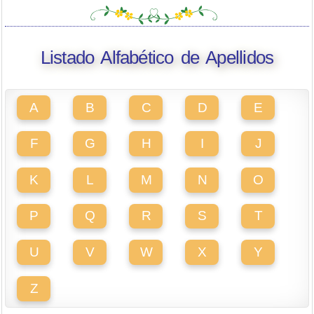
Listado Alfabético de Apellidos
A
B
C
D
E
F
G
H
I
J
K
L
M
N
O
P
Q
R
S
T
U
V
W
X
Y
Z