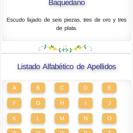
Baquedano
Escudo fajado de seis piezas, tres de oro y tres
de plata.
Listado Alfabético de Apellidos
A
B
C
D
E
F
G
H
I
J
K
L
M
N
O