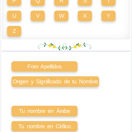
P
Q
R
S
T
U
V
W
X
Y
Z
Foro Apellidos
Origen y Significado de tu Nombre
Tu nombre en Árabe
Tu nombre en Cirílico