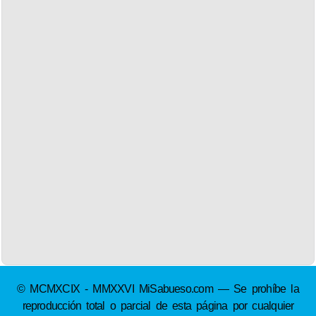
© MCMXCIX - MMXXVI MiSabueso.com — Se prohíbe la
reproducción total o parcial de esta página por cualquier