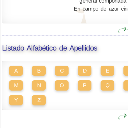
general componada d
En campo de azur cinc
Listado Alfabético de Apellidos
A
B
C
D
E
M
N
O
P
Q
Y
Z