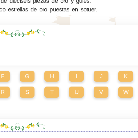
e dieciseis piezas de oro y gules.
o estrellas de oro puestas en sotuer.
F
G
H
I
J
K
R
S
T
U
V
W