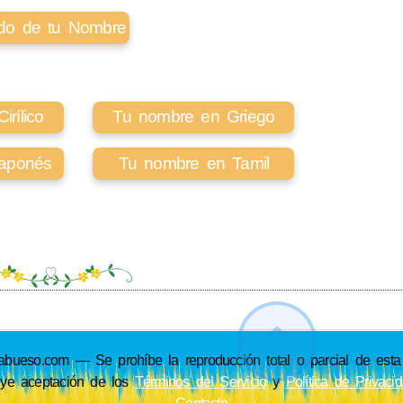
cado de tu Nombre
rílico
Tu nombre en Griego
aponés
Tu nombre en Tamil
so.com — Se prohíbe la reproducción total o parcial de esta p
uye aceptación de los
Términos del Servicio
y
Política de Privaci