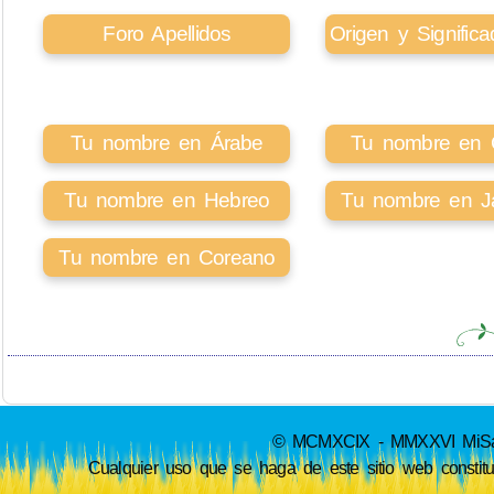
Foro Apellidos
Origen y Signifi
Tu nombre en Árabe
Tu nombre en Ci
Tu nombre en Hebreo
Tu nombre en J
Tu nombre en Coreano
© MCMXCIX - MMXXVI MiSabue
Cualquier uso que se haga de este sitio web constit