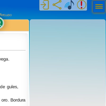
Men
ú
Apellido
vega.
de gules,
 oro. Bordura