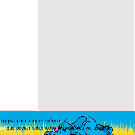
ágina por cualquier método.
dad
que operan sobre todos los visitantes y/o usuarios.