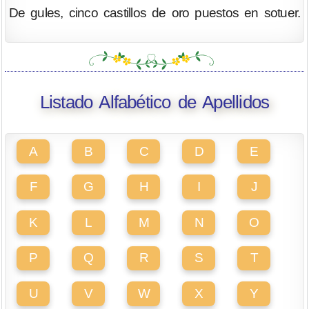
De gules, cinco castillos de oro puestos en sotuer.
Listado Alfabético de Apellidos
A
B
C
D
E
F
G
H
I
J
K
L
M
N
O
P
Q
R
S
T
U
V
W
X
Y