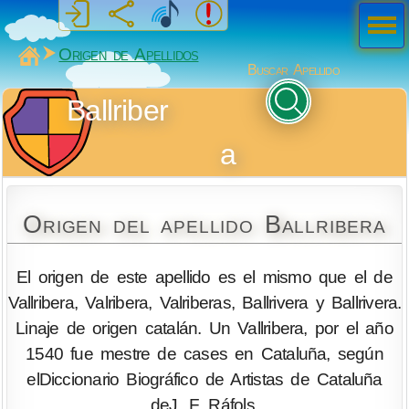
Men
ú
MiSabueso
Origen de Apellidos
Buscar Apellido
Ballriber
a
Origen del apellido Ballribera
El origen de este apellido es el mismo que el de
Vallribera, Valribera, Valriberas, Ballrivera y Ballrivera.
Linaje de origen catalán. Un Vallribera, por el año
1540 fue mestre de cases en Cataluña, según
elDiccionario Biográfico de Artistas de Cataluña
deJ. F. Ráfols.