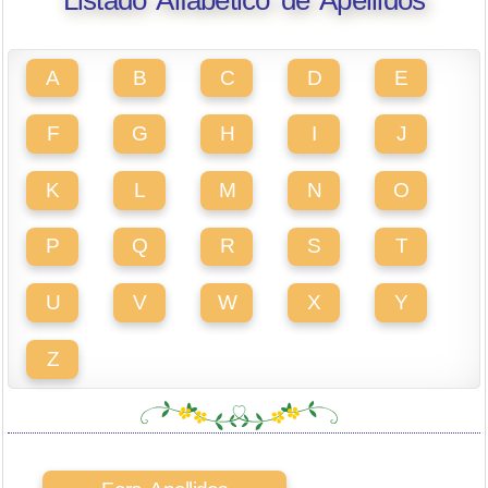
Listado Alfabético de Apellidos
A
B
C
D
E
F
G
H
I
J
K
L
M
N
O
P
Q
R
S
T
U
V
W
X
Y
Z