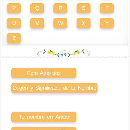
P
Q
R
S
T
U
V
W
X
Y
Z
Foro Apellidos
Origen y Significado de tu Nombre
Tu nombre en Árabe