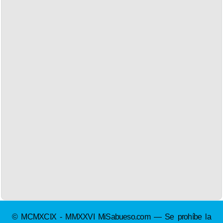
© MCMXCIX - MMXXVI MiSabueso.com — Se prohíbe la