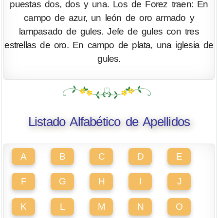
puestas dos, dos y una. Los de Forez traen: En
campo de azur, un león de oro armado y
lampasado de gules. Jefe de gules con tres
estrellas de oro. En campo de plata, una iglesia de
gules.
Listado Alfabético de Apellidos
A
B
C
D
E
F
G
H
I
J
K
L
M
N
O