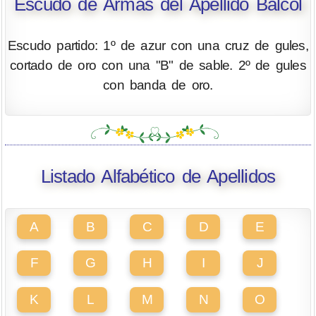
Escudo de Armas del Apellido Balcol
Escudo partido: 1º de azur con una cruz de gules,
cortado de oro con una "B" de sable. 2º de gules
con banda de oro.
Listado Alfabético de Apellidos
A
B
C
D
E
F
G
H
I
J
K
L
M
N
O