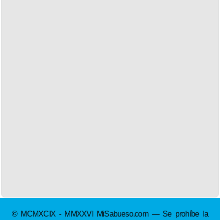
© MCMXCIX - MMXXVI MiSabueso.com — Se prohíbe la