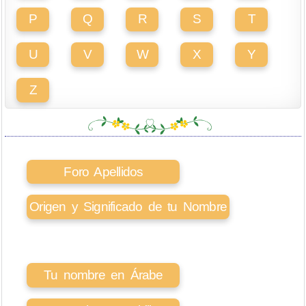
P
Q
R
S
T
U
V
W
X
Y
Z
Foro Apellidos
Origen y Significado de tu Nombre
Tu nombre en Árabe