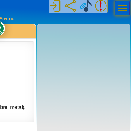
Men
ú
Apellido
bre metal).