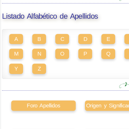
Listado Alfabético de Apellidos
A
B
C
D
E
M
N
O
P
Q
Y
Z
Foro Apellidos
Origen y Signifi