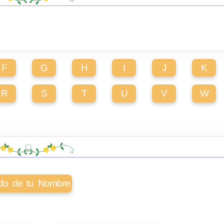
F
G
H
I
J
K
R
S
T
U
V
W
cado de tu Nombre